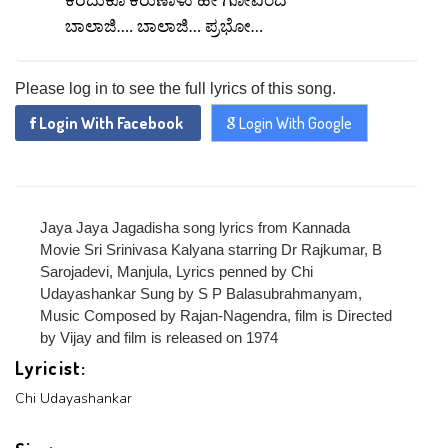
ಕರೆದುಕೊ ಕರುಣಾಳು ಹೇ ಗೋವಿಂದ
x
PROFILE
CHANGE
ಬಾಲಾಜಿ…. ಬಾಲಾಜಿ… ಪ್ರಭೋ…
x
MANAGEMENT
FORGET
x
PASSWORD
LOGIN
Please log in to see the full lyrics of this song.
PASSWORD
Login With Facebook
Login With Google
Login With Facebook
Login With Google
Jaya Jaya Jagadisha song lyrics from Kannada
SEND
REGISTER
Movie Sri Srinivasa Kalyana starring Dr Rajkumar, B
SUBMIT
Sarojadevi, Manjula, Lyrics penned by Chi
SUBMIT
Or Via Social
Udayashankar Sung by S P Balasubrahmanyam,
SUBMIT
Music Composed by Rajan-Nagendra, film is Directed
Login With Facebook
by Vijay and film is released on 1974
Lyricist:
Login With Google
Chi Udayashankar