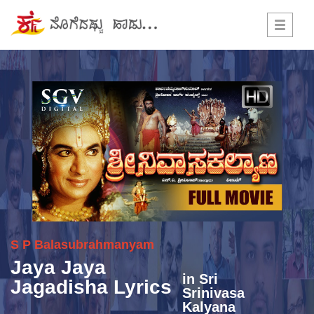
Toggle
navigati
S P Balasubrahmanyam
Jaya Jaya
in
Sri
Jagadisha Lyrics
Srinivasa
Kalyana