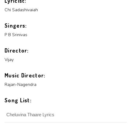
Lyricist:
Chi Sadashivaiah
Singers:
P B Srinivas
x
REGISTER
Director:
Vijay
x
ADD COMMENT
Music Director:
x
x
Rajan-Nagendra
PROFILE
CHANGE
x
MANAGEMENT
FORGET
x
PASSWORD
Song List:
LOGIN
PASSWORD
Cheluvina Thaare Lyrics
Login With Facebook