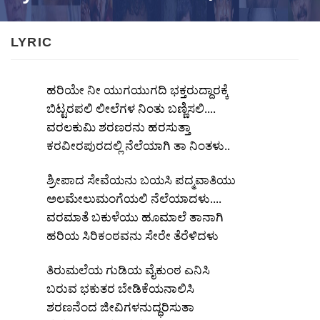
LYRIC
ಹರಿಯೇ ನೀ
ಯುಗಯುಗದಿ
ಭಕ್ತರುದ್ದಾರಕ್ಕೆ
ಬಿಟ್ಟರಪಲಿ
ಲೀಲೆಗಳ
ನಿಂತು
ಬಣ್ಣಿಸಲಿ
....
ವರಲಕುಮಿ
ಶರಣರನು
ಹರಸುತ್ತಾ
ಕರವೀರಪುರದಲ್ಲಿ
ನೆಲೆಯಾಗಿ
ತಾ
ನಿಂತಳು
..
ಶ್ರೀಪಾದ
ಸೇವೆಯನು
ಬಯಸಿ
ಪದ್ಮವಾತಿಯು
ಅಲಮೇಲುಮಂಗೆಯಲಿ
ನೆಲೆಯಾದಳು
....
ವರಮಾತೆ
ಬಕುಳೆಯು
ಹೂಮಾಲೆ
ತಾನಾಗಿ
ಹರಿಯ
ಸಿರಿಕಂಠವನು
ಸೇರೇ
ತೆರೆಳಿದಳು
ತಿರುಮಲೆಯ
ಗುಡಿಯ
ವೈಕುಂಠ
ಎನಿಸಿ
ಬರುವ
ಭಕುತರ
ಬೇಡಿಕೆಯನಾಲಿಸಿ
ಶರಣನೆಂದ
ಜೀವಿಗಳನುದ್ಧರಿಸುತಾ