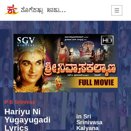
Toggle
navigati
P B Srinivas
Hariyu Ni
in
Sri
Yugayugadi
Srinivasa
Lyrics
Kalyana