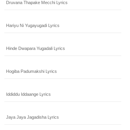
Druvana Thapake Mecchi Lyrics
Login With Google
SEND
REGISTER
SUBMIT
Hariyu Ni Yugayugadi Lyrics
SUBMIT
Or Via Social
SUBMIT
Login With Facebook
Hinde Dwapara Yugadali Lyrics
Login With Google
Hogiba Padumakshi Lyrics
Iddiddu Iddaange Lyrics
Jaya Jaya Jagadisha Lyrics