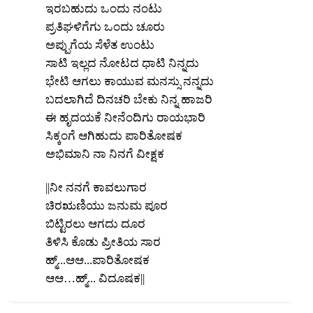
ಇರಬಹುದು ಒಂದು ನಂಟು
ಪ್ರತಿಘಳಿಗೆಗು ಒಂದು ಚೂರು
ಅಪ್ಪುಗೆಯ ಸೆಳೆತ ಉಂಟು
ಸಾಟಿ ಇಲ್ಲದ ನೋಟದ ಧಾಟಿ ನಿನ್ನದು
ಭೇಟಿ ಆಗಲು ಕಾಯುವ ಮನಸ್ಸು ನನ್ನದು
ಬದಲಾಗಿದೆ ದಿನಚರಿ ಬೇಕು ನಿನ್ನ ಹಾಜರಿ
ಈ ಹೃದಯಕೆ ನೀನೆಂದಿಗು ರಾಯಭಾರಿ
ಸಿಕ್ಕಂಗೆ ಆಗಿಹುದು ಪಾರಿತೋಷಕ
ಅಭಿಮಾನಿ ನಾ ನಿನಗೆ ವೀಕ್ಷಕ
||ನೀ ನನಗೆ ಕಾವಲುಗಾರ
ಚಿರಋಣಿಯು ಜನುಮ ಪೂರ
ಬಿಟ್ಟಿರಲು ಆಗದು ದೂರ
ತಿಳಿಸಿ ಕೊಡು ಪ್ರೀತಿಯ ಸಾರ
ಹ್ಮ್...ಆಆ...ಪಾರಿತೋಷಕ
x
ಆಆ…ಹ್ಮ್... ವಿದೂಷಕ||
REGISTER