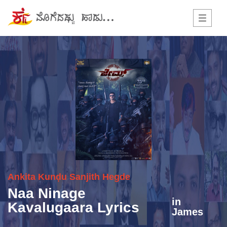
Toggle
navigati
Ankita Kunḑu Sanjith Hegde
Naa Ninage
in
Kavalugaara Lyrics
James