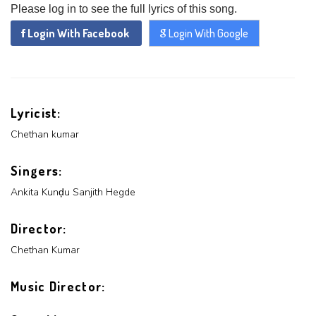
Please log in to see the full lyrics of this song.
x
ADD COMMENT
Login With Facebook
Login With Google
x
x
PROFILE
CHANGE
x
MANAGEMENT
FORGET
x
PASSWORD
LOGIN
PASSWORD
Lyricist:
Chethan kumar
Login With Facebook
Singers:
Ankita Kunḑu Sanjith Hegde
Login With Google
SEND
REGISTER
Director:
SUBMIT
SUBMIT
Or Via Social
Chethan Kumar
SUBMIT
Login With Facebook
Music Director: