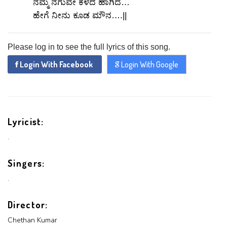
ನಮ್ಮ ನಗುವೇ ಕಳೆದ ಹಾಗಿದೆ…
ಹೇಗೆ ನೀನು ಕೂಡ ಮೌನ….||
Please log in to see the full lyrics of this song.
Login With Facebook
Login With Google
x
REGISTER
Lyricist:
.
x
ADD COMMENT
Singers:
x
x
PROFILE
.
CHANGE
x
MANAGEMENT
FORGET
x
PASSWORD
Director:
LOGIN
PASSWORD
Chethan Kumar