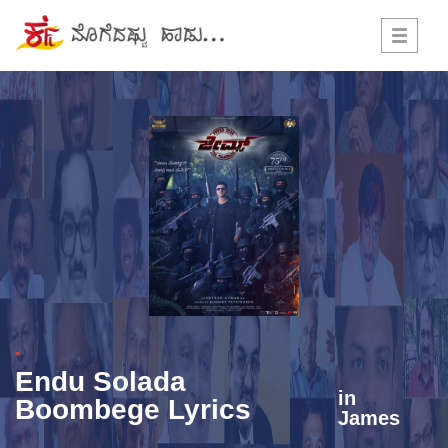
Toggle
navigati
.
Endu Solada
in
Boombege Lyrics
James