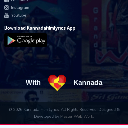
Instagram
Youtube
Download Kannadafilmlyrics App
With
Kannada
© 2026 Kannada Film Lyrics. All Rights Reserved. Designed &
Developed by
Master Web Work
.