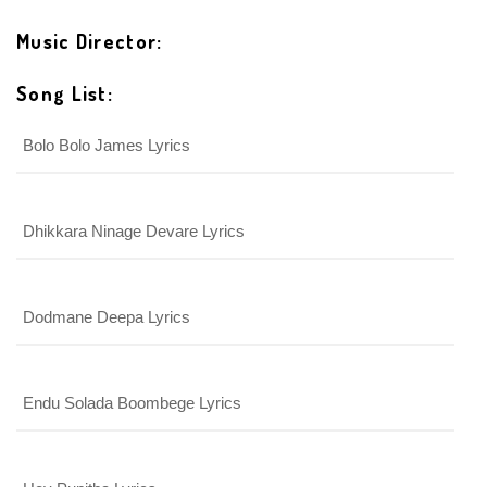
Login With Facebook
Music Director:
Song List:
Login With Google
SEND
REGISTER
Bolo Bolo James Lyrics
SUBMIT
SUBMIT
Or Via Social
SUBMIT
Login With Facebook
Dhikkara Ninage Devare Lyrics
Login With Google
Dodmane Deepa Lyrics
Endu Solada Boombege Lyrics