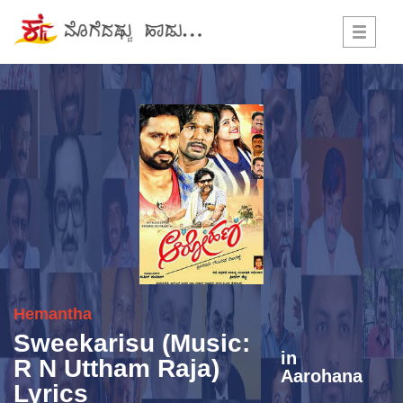
Toggle
navigati
Hemantha
Sweekarisu (Music:
in
R N Uttham Raja)
Aarohana
Lyrics