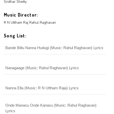
Sridhar Shetty
SEND
REGISTER
SUBMIT
Music Director:
SUBMIT
Or Via Social
R N Uttham Raj
Rahul Raghavan
SUBMIT
Login With Facebook
Song List:
Login With Google
Bande Bitlu Nanna Hudugi (Music: Rahul Raghavan) Lyrics
Nanagaage (Music: Rahul Raghavan) Lyrics
Nanna Ella (Music: R N Uttham Raja) Lyrics
Onde Manasu Onde Kanasu (Music: Rahul Raghavan)
Lyrics