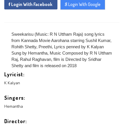
Login With Facebook
Login With Google
x
Sweekarisu (Music: R N Uttham Raja) song lyrics
REGISTER
from Kannada Movie Aarohana starring Sushil Kumar,
Rohith Shetty, Preethi, Lyrics penned by K Kalyan
Sung by Hemantha, Music Composed by R N Uttham
x
Raj, Rahul Raghavan, film is Directed by Sridhar
ADD COMMENT
Shetty and film is released on 2018
x
x
PROFILE
Lyricist:
CHANGE
x
MANAGEMENT
K Kalyan
FORGET
x
PASSWORD
LOGIN
PASSWORD
Singers:
Hemantha
Login With Facebook
Director:
Login With Google