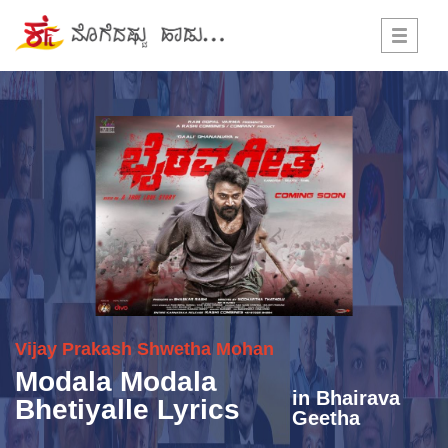
Toggle
navigati
Vijay Prakash
Shwetha Mohan
Modala Modala
in
Bhairava
Bhetiyalle Lyrics
Geetha