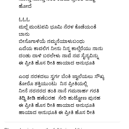
ಹೋದೆ
ಓಓಓ
ಮಲ್ಲೆ ಮಂಟಪವಿ ಭೂಮಿ ನೆರಳ ಕೊಡೆಯಂತೆ
ಬಾನು
ಬೀಸೊಗಾಳಿಯೆ ನಮ್ಮನೆಯಾಳುಬಂಧು
ಎದೆಯ ಕಾವಲಿಗ ನೀನು ನಿನ್ನ ಕಾಲ್ಗೆರೆಯು ನಾನು
ದಂಡು ದಾಳಿ ಬರಲೇಳು ನಾವೆ ನವ ಸೈನ್ಯವಿನ್ನು
ಈ ಪ್ರೀತಿ ಹೊಸ ರೀತಿ ಹಾಯಾದ ಅನುಭೂತಿ
ಎಂಥ ನರಕದಲು ಸ್ವರ್ಗ ಬೆಂಕಿ ಜ್ವಾಲೆಯಲು ಸೌಖ್ಯ
x
REGISTER
ತೋರೊ ಶಕ್ತಿಯುಂಟು ನಿನ ಪ್ರೀತಿಯಲ್ಲಿ
ನೀನೆ ನರನರದ ತಂತಿ ನಾನೆ ಗಮನಾರ್ಹ ಗರತಿ
ತಿದ್ದಿ ತೀಡಿ ಹಣೆಬರಹ ಸೇರಿ ಹುಟ್ಟೋಣ ಪುನಹ
x
ಈ ಪ್ರೀತಿ ಹೊಸ ರೀತಿ ಹಾಯಾದ ಅನುಭೂತಿ
ADD COMMENT
ಹಾಯಾದ ಅನುಭೂತಿ ಈ ಪ್ರೀತಿ ಹೊಸ ರೀತಿ
x
x
PROFILE
CHANGE
x