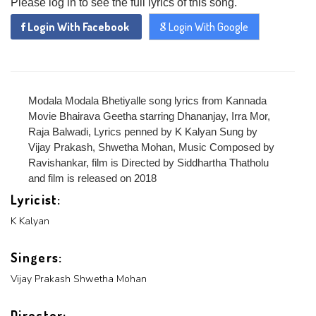
MANAGEMENT
FORGET
Please log in to see the full lyrics of this song.
x
PASSWORD
LOGIN
Login With Facebook
Login With Google
PASSWORD
Login With Facebook
Modala Modala Bhetiyalle song lyrics from Kannada
Login With Google
Movie Bhairava Geetha starring Dhananjay, Irra Mor,
SEND
REGISTER
Raja Balwadi, Lyrics penned by K Kalyan Sung by
SUBMIT
Vijay Prakash, Shwetha Mohan, Music Composed by
SUBMIT
Or Via Social
Ravishankar, film is Directed by Siddhartha Thatholu
and film is released on 2018
SUBMIT
Login With Facebook
Lyricist:
K Kalyan
Login With Google
Singers:
Vijay Prakash
Shwetha Mohan
Director: