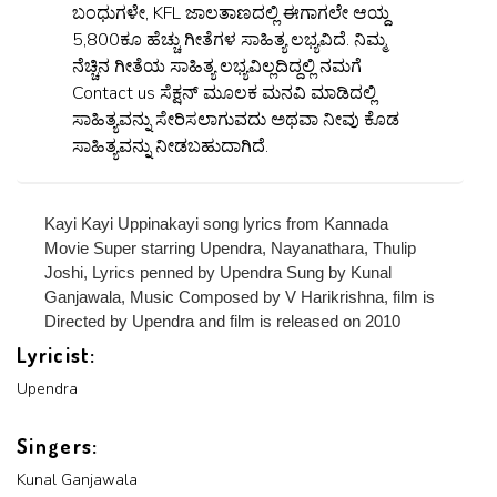
ಬಂಧುಗಳೇ, KFL ಜಾಲತಾಣದಲ್ಲಿ ಈಗಾಗಲೇ ಆಯ್ದ
5,800ಕೂ ಹೆಚ್ಚು ಗೀತೆಗಳ ಸಾಹಿತ್ಯ ಲಭ್ಯವಿದೆ. ನಿಮ್ಮ
ನೆಚ್ಚಿನ ಗೀತೆಯ ಸಾಹಿತ್ಯ ಲಭ್ಯವಿಲ್ಲದಿದ್ದಲ್ಲಿ ನಮಗೆ
Contact us ಸೆಕ್ಷನ್ ಮೂಲಕ ಮನವಿ ಮಾಡಿದಲ್ಲಿ
ಸಾಹಿತ್ಯವನ್ನು ಸೇರಿಸಲಾಗುವದು ಅಥವಾ ನೀವು ಕೊಡ
ಸಾಹಿತ್ಯವನ್ನು ನೀಡಬಹುದಾಗಿದೆ.
Kayi Kayi Uppinakayi song lyrics from Kannada
Movie Super starring Upendra, Nayanathara, Thulip
Joshi, Lyrics penned by Upendra Sung by Kunal
x
REGISTER
Ganjawala, Music Composed by V Harikrishna, film is
Directed by Upendra and film is released on 2010
Lyricist:
x
ADD COMMENT
Upendra
x
x
PROFILE
CHANGE
Singers:
x
MANAGEMENT
FORGET
x
Kunal Ganjawala
PASSWORD