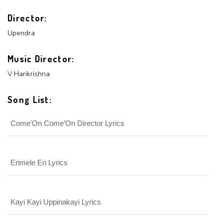
LOGIN
PASSWORD
Director:
Upendra
Login With Facebook
Music Director:
Login With Google
V Harikrishna
SEND
REGISTER
SUBMIT
SUBMIT
Song List:
Or Via Social
SUBMIT
Come’On Come’On Director Lyrics
Login With Facebook
Login With Google
Erimele Eri Lyrics
Kayi Kayi Uppinakayi Lyrics