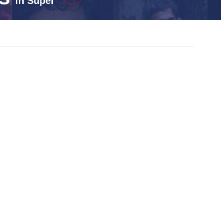
in
Super