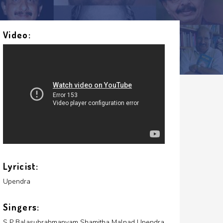
Video:
Lyricist:
Upendra
Singers:
S P Balasubrahmanyam
Shamitha Malnad
Upendra