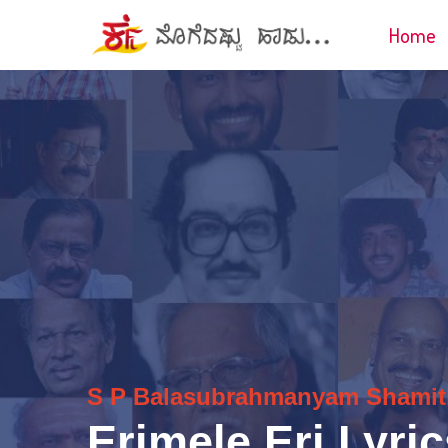
Home
S P Balasubrahmanyam
Shamit
Erimele Eri Lyric