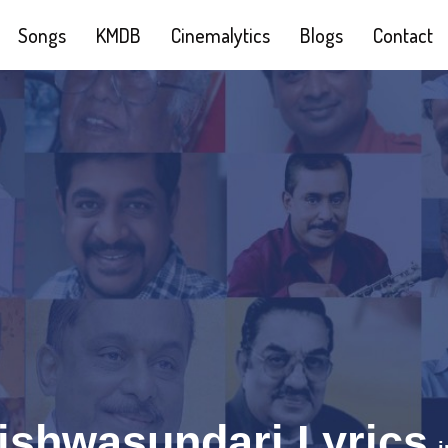
Songs
KMDB
Cinemalytics
Blogs
Contact
ishwasundari Lyrics