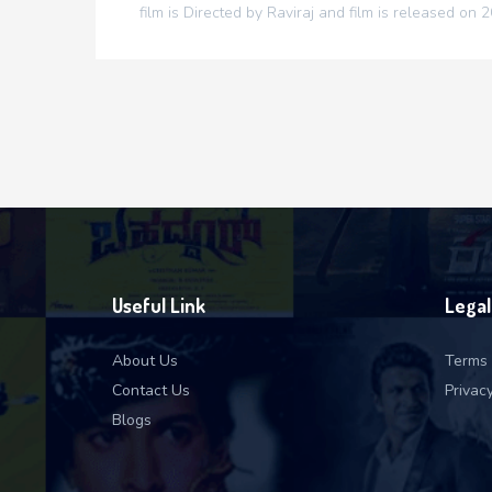
film is Directed by Raviraj and film is released on 
Useful Link
Legal
About Us
Terms 
Contact Us
Privacy
Blogs