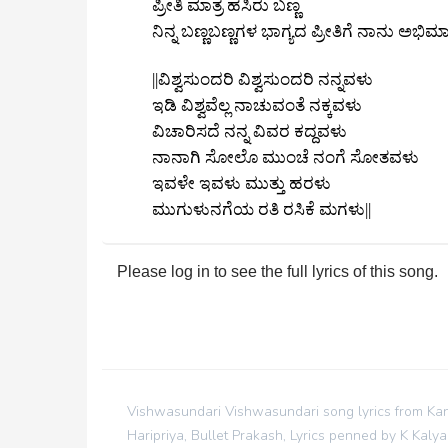
ಪ್ರೀತಿ ಮಾತ್ರ ಹಸಿರು ಬಣ್ಣ
ನಿನ್ನ ಬಣ್ಣಬಣ್ಣಗಳ ಭಾಗ್ಯದ ಪ್ರೀತಿಗೆ ನಾನು ಅಭಿಮ
||ವಿಶ್ವಸುಂದರಿ ವಿಶ್ವಸುಂದರಿ ನನ್ನವಳು
ಇಡಿ ವಿಶ್ವವೆಲ್ಲ ನಾಚುವಂತೆ ನಕ್ಕವಳು
ವಿಚಾರಿಸದೆ ನನ್ನ ವಿವರ ಕದ್ದವಳು
ನಾನಾಗಿ ಸೋಲೊ ಮುಂಚೆ ನಂಗೆ ಸೋತವಳು
ಇವಳೇ ಇವಳು ಮುತ್ತು ಹರಳು
ಮುಗುಳುನಗೆಯ ರತಿ ರಸಿಕೆ ಮಗಳು||
Please log in to see the full lyrics of this song.
Vishwasundari Vishwasundari song lyrics from Kan
Haripriya, Bullet Prakash, Lyrics penned by K Ka