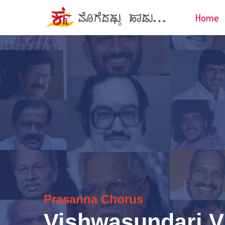
Home
Prasanna
Chorus
Vishwasundari V