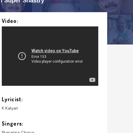
in
Super Shastry
Video:
Lyricist:
K Kalyan
Singers:
Prasanna
Chorus