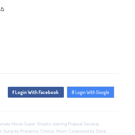
Login With Google
SEND
ಾನಿ
REGISTER
SUBMIT
SUBMIT
Or Via Social
SUBMIT
Login With Facebook
Login With Google
Login With Facebook
Login With Google
nada Movie Super Shastry starring Prajwal Devaraj,
lyan Sung by Prasanna, Chorus, Music Composed by Deva,