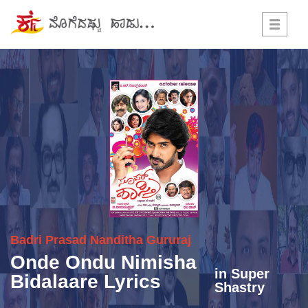
Toggle
navigati
Badri Prasad
Nanditha Gururaj
Onde Ondu Nimisha
in
Super
Bidalaare Lyrics
Shastry