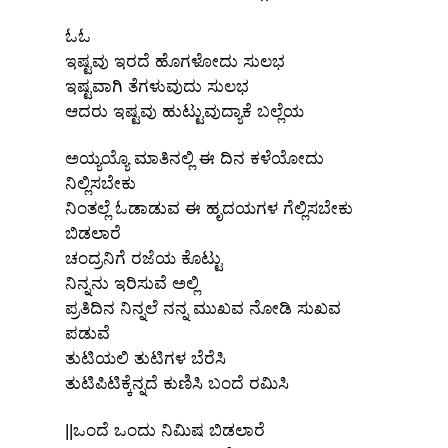
ಓಓ
ಇಷ್ಟವು ಇರದೆ ಹೊಗಳೋದು ಸುಲಭ
ಇಷ್ಟವಾಗಿ ತೆಗಳುವುದು ಸುಲಭ
x
ಆದರು ಇಷ್ಟವು ಹುಟ್ಟುವುದ್ಯಾಕೆ ಬಲ್ಲೆಯ
REGISTER
ಅಯ್ಯಯ್ಯೊ ಮಾತಿನಲ್ಲಿ ಈ ದಿನ ಕಳೆಯೋದು
ನಿಲ್ಲಿಸಬೇಕು
x
ADD COMMENT
ನಿಂತಲ್ಲೆ ಓಡಾಡುವ ಈ ಹೃದಯಗಳ ಗೆಲ್ಲಿಸಬೇಕು
x
x
ಬಿಡಲಾರೆ
PROFILE
CHANGE
ಚಂದ್ರನಿಗೆ ರಜೆಯ ಕೊಟ್ಟು
x
MANAGEMENT
FORGET
ನಿನ್ನನು ಇರಿಸುವೆ ಅಲ್ಲಿ
x
PASSWORD
LOGIN
ಪ್ರತಿದಿನ ನಿನ್ನಲೆ ನನ್ನ ಮುಖವ ನೋಡಿ ಸುಖವ
PASSWORD
ಪಡುವೆ
ತುಟಿಯಲಿ ತುಟಿಗಳ ಬೆರೆಸಿ
Login With Facebook
ತುಟಿಪಿಟಿಕ್ಕೆನ್ನದೆ ಕುಣಿಸಿ ಬಂದೆ ರಮಿಸಿ
||ಒಂದೆ ಒಂದು ನಿಮಿಷ ಬಿಡಲಾರೆ
Login With Google