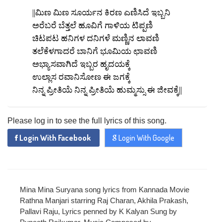
||ಮಿಣ ಮಿಣ ಸೂರ್ಯನ ಕಿರಣ ಎಣಿಸಿದೆ ಇಬ್ಬನಿ
ಅರೆಬರೆ ಬೆತ್ತಲೆ ಹೂವಿಗೆ ಗಾಳಿಯ ಟಿಪ್ಪಣಿ
ಚಿಟಪಟ ಹನಿಗಳ ದನಿಗಳೆ ಮಣ್ಣಿನ ಲಾವಣಿ
ತಲೆಕೆಳಗಾದರೆ ಬಾನಿಗೆ ಭೂಮಿಯ ಛಾವಣಿ
x
ಅಭ್ಯಾಸವಾಗಿದೆ ಇಬ್ಬರ ಹೃದಯಕ್ಕೆ
REGISTER
ಉಲ್ಲಾಸ ರವಾನಿಸೋಣ ಈ ಜಗಕ್ಕೆ
ನಿನ್ನ ಪ್ರೀತಿಯೆ ನಿನ್ನ ಪ್ರೀತಿಯೆ ಹುಮ್ಮಸ್ಸು ಈ ಜೀವಕ್ಕೆ||
x
ADD COMMENT
Please log in to see the full lyrics of this song.
x
x
PROFILE
CHANGE
Login With Facebook
Login With Google
x
MANAGEMENT
FORGET
x
PASSWORD
LOGIN
PASSWORD
Mina Mina Suryana song lyrics from Kannada Movie
Login With Facebook
Rathna Manjari starring Raj Charan, Akhila Prakash,
Pallavi Raju, Lyrics penned by K Kalyan Sung by