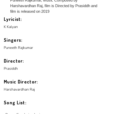
Puneeth Rajkumar, Music Composed by
Login With Google
Harshavardhan Raj, film is Directed by Prasiddh and
SEND
REGISTER
film is released on 2019
SUBMIT
Lyricist:
SUBMIT
Or Via Social
K Kalyan
SUBMIT
Login With Facebook
Singers:
Puneeth Rajkumar
Login With Google
Director:
Prasiddh
Music Director:
Harshavardhan Raj
Song List: