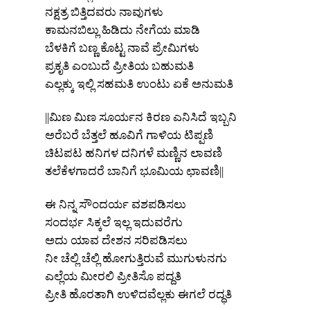
ನಕ್ಷತ್ರ ಬಿತ್ತಿದವರು ನಾವುಗಳು
ಕಾಮನಬಿಲ್ಲು ಹಿಡಿದು ನೇಗೆಯ ಮಾಡಿ
ಬೆಳಕಿಗೆ ಬಣ್ಣ ಕೊಟ್ಟ ನಾವೆ ಪ್ರೇಮಿಗಳು
ಪ್ರಕೃತಿ ಎಂಬುದೆ ಪ್ರೀತಿಯ ಬಹುಮತಿ
ಎಲ್ಲಕ್ಕು ಇಲ್ಲಿ ಸಹಮತಿ ಉಂಟು ಏಕೆ ಅನುಮತಿ
||ಮಿಣ ಮಿಣ ಸೂರ್ಯನ ಕಿರಣ ಎನಿಸಿದೆ ಇಬ್ಬನಿ
ಅರೆಬರೆ ಬೆತ್ತಲೆ ಹೂವಿಗೆ ಗಾಳಿಯ ಟಿಪ್ಪಣಿ
ಚಿಟಪಟ ಹನಿಗಳ ದನಿಗಳೆ ಮಣ್ಣಿನ ಲಾವಣಿ
ತಲೆಕೆಳಗಾದರೆ ಬಾನಿಗೆ ಭೂಮಿಯ ಛಾವಣಿ||
ಈ ನಿನ್ನ ಸೌಂದರ್ಯ ವಶಪಡಿಸಲು
ಸಂದರ್ಭ ಸಿಕ್ಕಲೆ ಇಲ್ಲ ಇದುವರೆಗು
ಅದು ಯಾವ ದೇಶನ ಸರಿಪಡಿಸಲು
ನೀ ಚೆಲ್ಲಿ ಚೆಲ್ಲಿ ಹೋಗುತ್ತಿರುವೆ ಮುಗುಳುನಗು
ಎಲ್ಲೆಯ ಮೀರಲಿ ಪ್ರೀತಿಸೊ ಪದ್ದತಿ
ಪ್ರೀತಿ ಹೊರತಾಗಿ ಉಳಿದವೆಲ್ಲಕು ಈಗಲೆ ರದ್ಧತಿ