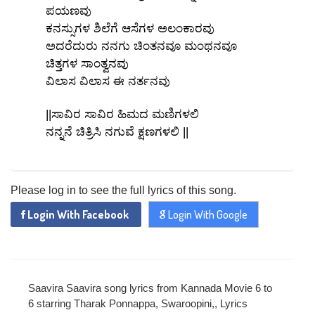
ಪಯಣವು
ಕನಸ್ಸುಗಳ ಶಿಲೆಗೆ ಆಸೆಗಳ ಅಲಂಕಾರವು
ಅದರೆದುರು ನನಗು ಚಿಂತನವೂ ಮಂಥನವೂ
ಚಿತ್ತಗಳ ಸಾಂತ್ವನವು
ವಿಲಾಸ ವಿಲಾಸ ಈ ನರ್ತನವು
x
REGISTER
||ಸಾವಿರ ಸಾವಿರ ಹಿಮದ ಮಣಿಗಳಲಿ
ನನ್ನನೆ ಚಿತ್ರಿಸಿ ನಗುವೆ ಕ್ಷಣಗಳಲಿ ||
x
ADD COMMENT
x
x
PROFILE
Please log in to see the full lyrics of this song.
CHANGE
x
MANAGEMENT
Login With Facebook
Login With Google
FORGET
x
PASSWORD
LOGIN
PASSWORD
Login With Facebook
Saavira Saavira song lyrics from Kannada Movie 6 to
6 starring Tharak Ponnappa, Swaroopini,, Lyrics