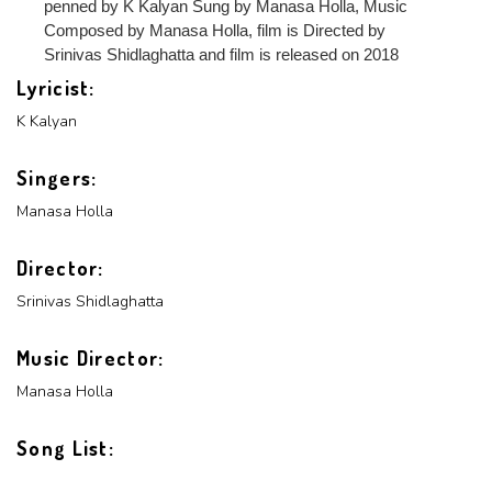
penned by K Kalyan Sung by Manasa Holla, Music
Login With Google
Composed by Manasa Holla, film is Directed by
SEND
REGISTER
Srinivas Shidlaghatta and film is released on 2018
SUBMIT
SUBMIT
Lyricist:
Or Via Social
K Kalyan
SUBMIT
Login With Facebook
Singers:
Manasa Holla
Login With Google
Director:
Srinivas Shidlaghatta
Music Director:
Manasa Holla
Song List: