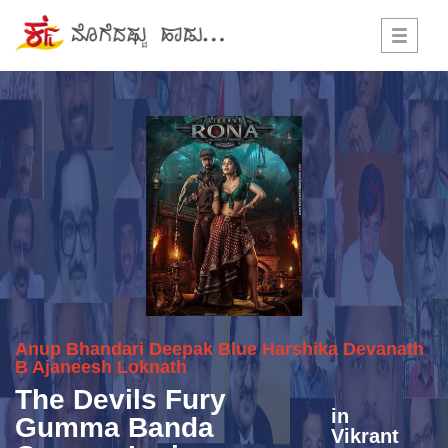
Toggle
navigati
Anup Bhandari
Deepak Blue
Harshika Devanath
B Ajaneesh Loknath
The Devils Fury
in
Gumma Banda
Vikrant