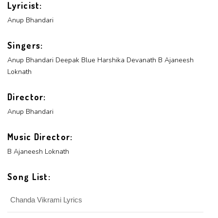
Lyricist:
Login With Google
Anup Bhandari
Singers:
Anup Bhandari
Deepak Blue
Harshika Devanath
B Ajaneesh
Loknath
Director:
Anup Bhandari
Music Director:
B Ajaneesh Loknath
Song List:
Chanda Vikrami Lyrics