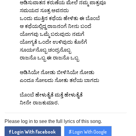
REGISTER
ಆಡಿಸುವಾತನ ಕರುಣೆಯ ಮೇಲೆ ನಮ್ಮ ಪಾತ್ರವೂ
ಸಮಯದ ಸೂತ್ರ ಅವನದು
ಒಂದು ಮುತ್ತಿನ ಕಥೆಯ ಹೇಳಿತು ಈ ಬೊಂಬೆ
x
ADD COMMENT
ಆ ಕಥೆಯಲ್ಲಿದ್ದ ರಾಜನಂಗೆ ನೀನು ಬಂದೆ
x
x
ಯೋಗವು ಒಮ್ಮೆ ಬರುವುದು ನಮಗೆ
PROFILE
CHANGE
ಯೋಗ್ಯತೆ ಒಂದೇ ಉಳಿವುದು ಕೊನೆಗೆ
x
MANAGEMENT
FORGET
x
PASSWORD
ಸೂರ್ಯನೊಬ್ಬ ಚಂದ್ರನೊಬ್ಬ
LOGIN
ರಾಜನೊ ಒಬ್ಬ ಈ ರಾಜನೊ ಒಬ್ಬ
PASSWORD
ಆಡಿಸಿಯೇ ನೋಡು ಬೀಳಿಸಿಯೇ ನೋಡು
Login With Facebook
ಎಂದೂ ಸೋಲದು ಸೋತು ತಲೆಯ ಬಾಗದು
Login With Google
ಬೊಂಬೆ ಹೇಳುತೈತೆ ಮತ್ತೆ ಹೇಳುತೈತೆ
SEND
REGISTER
ನೀನೇ ರಾಜಕುಮಾರ.
SUBMIT
SUBMIT
Or Via Social
Please log in to see the full lyrics of this song.
SUBMIT
Login With Facebook
Login With Facebook
Login With Google