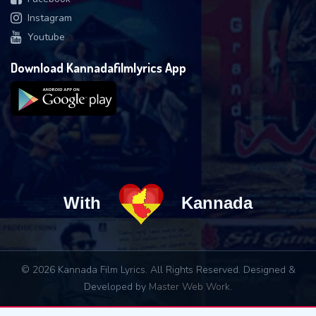
Instagram
Youtube
Download Kannadafilmlyrics App
With
Kannada
© 2026 Kannada Film Lyrics. All Rights Reserved. Designed &
Developed by
Master Web Work
.