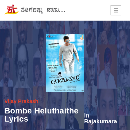
Toggle
navigati
Vijay Prakash
Bombe Heluthaithe
in
Lyrics
Rajakumara