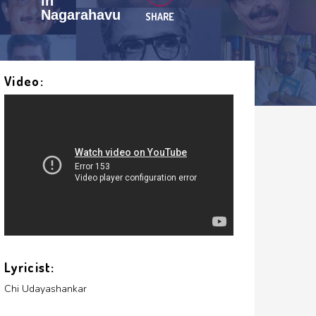
in
Nagarahavu
SHARE
Video:
Lyricist:
Chi Udayashankar