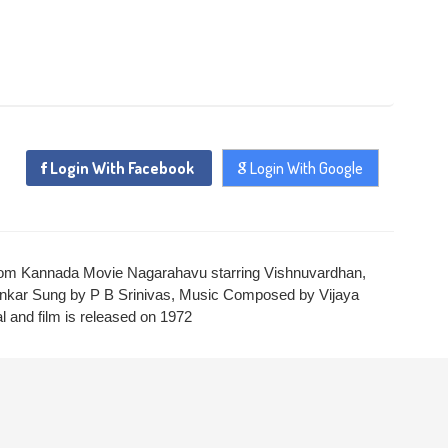
Login With Facebook
Login With Google
rom Kannada Movie Nagarahavu starring Vishnuvardhan,
ankar Sung by P B Srinivas, Music Composed by Vijaya
l and film is released on 1972