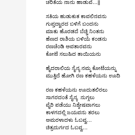
ಚರಿತೆಯ ನಾನು ಹಾಡುವೆ…||
ಸತಿಯ ಹುಡುಕುತ ಕಾವಲಿನವನು
ಗುಪ್ತದ್ವಾರದ ಬಳಿಗೆ ಬಂದನು
ಮಾತು ಹೊರಡದೆ ಬೆಚ್ಚಿ ನಿಂತನು
ಹೆಣದ ರಾಶಿಯ ಬಳಿಯೆ ಕಂಡನು
ರಣಚೆಂಡಿ ಅವತಾರವನು
ಕೋಟೆ ಸಲುಹಿದ ತಾಯಿಯನು
ಹೈದರಾಲಿಯ ಸೈನ್ಯ ನಮ್ಮ ಕೋಟೆಯನ್ನು
ಮುತ್ತಿದೆ ಹೋಗಿ ರಣ ಕಹಳೆಯನು ಊದಿ
ರಣ ಕಹಳೆಯನು ಊದುತಲಿರಲು
ಸಾಗರದಂತೆ ಸೈನ್ಯ ನುಗ್ಗಲು
ವೈರಿ ಪಡೆಯು ನಿಶ್ಶೇಷವಾಗಲು
ಕಾಳಗದಲ್ಲಿ ಜಯವನು ತರಲು
ಅಮರಳಾದಳು ಓಬವ್ವ…
ಚಿತ್ರದುರ್ಗದ ಓಬವ್ವ…