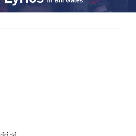
in
Bill Gates
ಲೆ ರನ್ನೆ