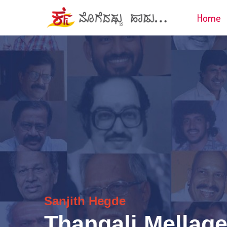
Home
Sanjith Hegde
Thangali Mellage