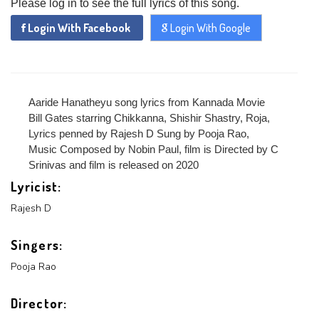
Please log in to see the full lyrics of this song.
Login With Facebook
Login With Google
x
ADD COMMENT
x
x
PROFILE
CHANGE
x
MANAGEMENT
FORGET
x
PASSWORD
Aaride Hanatheyu song lyrics from Kannada Movie
LOGIN
Bill Gates starring Chikkanna, Shishir Shastry, Roja,
PASSWORD
Lyrics penned by Rajesh D Sung by Pooja Rao,
Music Composed by Nobin Paul, film is Directed by C
Login With Facebook
Srinivas and film is released on 2020
Lyricist:
Login With Google
Rajesh D
SEND
REGISTER
Singers:
SUBMIT
SUBMIT
Or Via Social
Pooja Rao
SUBMIT
Login With Facebook
Director: