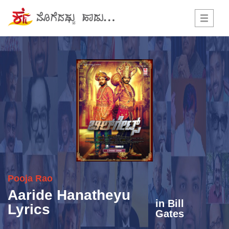
Toggle
navigati
Pooja Rao
Aaride Hanatheyu
in
Bill
Lyrics
Gates