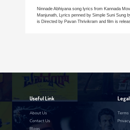
Ninnade Abhiyana song lyrics from Kannada Movie 
Manjunath, Lyrics penned by Simple Suni Sung b
is Directed by Pavan Thrivikram and film is rele
Useful Link
Legal
About Us
Terms 
Contact Us
Privacy
Blogs