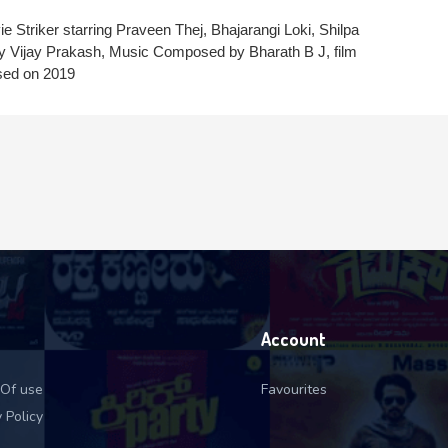
Striker starring Praveen Thej, Bhajarangi Loki, Shilpa
Login With Google
y Vijay Prakash, Music Composed by Bharath B J, film
ased on 2019
Account
Of use
Favourites
 Policy