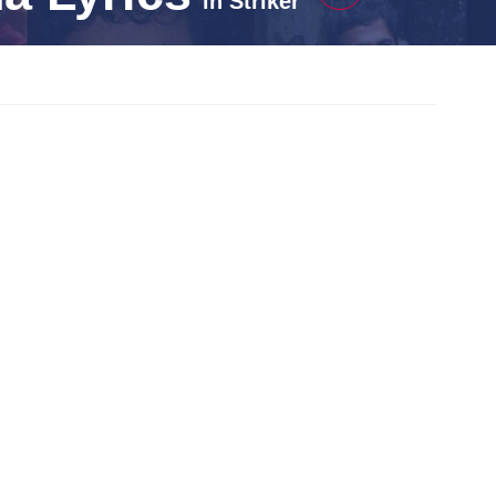
in
Striker
x
REGISTER
x