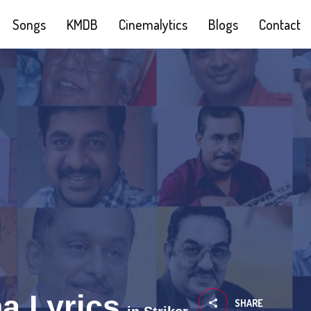
Songs
KMDB
Cinemalytics
Blogs
Contact
a Lyrics
SHARE