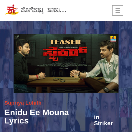
Toggle
navigati
Supriya Lohith
Enidu Ee Mouna
in
Lyrics
Striker