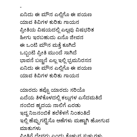
-
ಏನಿದು ಈ ಮೌನ ಎಲ್ಲಿಗೊ ಈ ಪಯಣ
ಯಾವ ಕಿವಿಗಳ ಕುರಿತು ಗಾಯನ
ಪ್ರೀತಿಯ ವಿಷಯದಲ್ಲಿ ಎಲ್ಲವು ವಿಷಭರಿತ
ಹೀಗು ಇರಬಹುದು ಏನೊ ಜೀವನ
ಈ ಒಂಟಿ ಮೌನ ಮತ್ತೆ ಕೂಗಿದೆ
ಒಬ್ಬಂಟಿ ಪ್ರೀತಿ ಮುಂದೆ ಸಾಗಿದೆ
ಭಾವನೆ ಬಣ್ಣನೆ ಎಲ್ಲ ಇಲ್ಲಿ ಭ್ರಮನಿರಸನ
ಏನಿದು ಈ ಮೌನ ಎಲ್ಲಿಗೊ ಈ ಪಯಣ
ಯಾವ ಕಿವಿಗಳ ಕುರಿತು ಗಾಯನ
ಯಾರದು ತಪ್ಪೊ ಯಾರದು ಸರಿಯೊ
ಎದೆಯ ತಿಳಿಕೊಳದಲ್ಲಿ ಕಲ್ಲುಗಳ ಎಸೆದಮತಿದೆ
ನಂಬಿದ ಹೃದಯ ನಾಲಿಗೆ ಎರಡು
ಇದ್ದ ನಿಜನಂಬಿಕೆ ತಲೆಕೆಳಗೆ ನಿಂತಂತಿದೆ
x
REGISTER
ಇಲ್ಲಿ ಹೆಪ್ಪುಗಟ್ಟಿಸೊ ಆಣೆಗಳು ಮಣ್ಣಾಗಿ ಹೋಗುವ
ಮಾತುಗಳು
ಪ್ರೀತಿನೆ ದೇವರು ಎಂದು ಕೊಳ್ಳುವ ಸುಳ್ಳುಗಳು