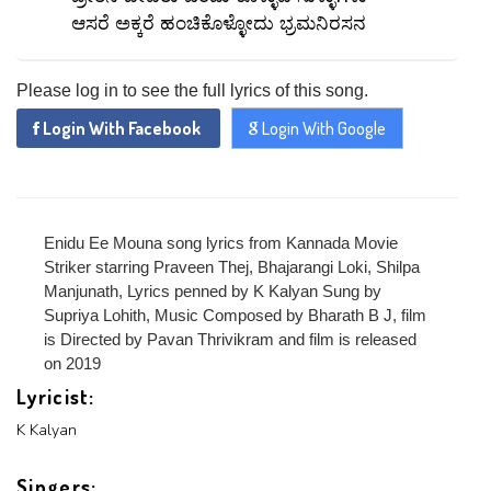
x
ಆಸರೆ ಅಕ್ಕರೆ ಹಂಚಿಕೊಳ್ಳೋದು ಭ್ರಮನಿರಸನ
ADD COMMENT
x
x
PROFILE
CHANGE
Please log in to see the full lyrics of this song.
x
MANAGEMENT
FORGET
x
PASSWORD
Login With Facebook
Login With Google
LOGIN
PASSWORD
Login With Facebook
Enidu Ee Mouna song lyrics from Kannada Movie
Striker starring Praveen Thej, Bhajarangi Loki, Shilpa
Login With Google
Manjunath, Lyrics penned by K Kalyan Sung by
SEND
REGISTER
Supriya Lohith, Music Composed by Bharath B J, film
is Directed by Pavan Thrivikram and film is released
SUBMIT
SUBMIT
Or Via Social
on 2019
SUBMIT
Lyricist:
Login With Facebook
K Kalyan
Login With Google
Singers: