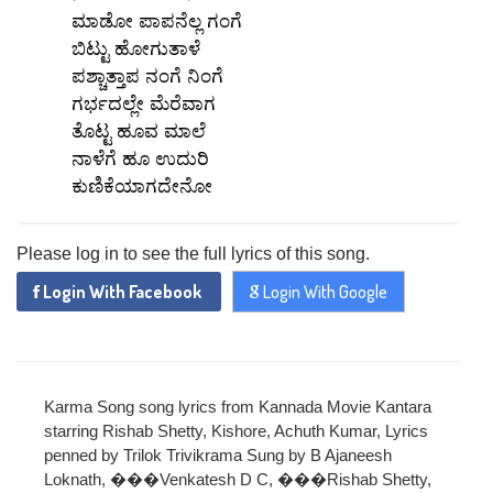
ಮಾಡೋ ಪಾಪನೆಲ್ಲ ಗಂಗೆ
ಬಿಟ್ಟು ಹೋಗುತಾಳೆ
ಪಶ್ಚಾತ್ತಾಪ ನಂಗೆ ನಿಂಗೆ
ಗರ್ಭದಲ್ಲೇ ಮೆರೆವಾಗ
ತೊಟ್ಟ ಹೂವ ಮಾಲೆ
ನಾಳೆಗೆ ಹೂ ಉದುರಿ
ಕುಣಿಕೆಯಾಗದೇನೋ
x
REGISTER
Please log in to see the full lyrics of this song.
Login With Facebook
Login With Google
x
ADD COMMENT
x
x
PROFILE
CHANGE
x
MANAGEMENT
FORGET
x
PASSWORD
Karma Song song lyrics from Kannada Movie Kantara
LOGIN
starring Rishab Shetty, Kishore, Achuth Kumar, Lyrics
PASSWORD
penned by Trilok Trivikrama Sung by B Ajaneesh
Loknath, ���Venkatesh D C, ���Rishab Shetty,