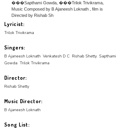
Login With Facebook
���Sapthami Gowda, ���Trilok Trivikrama,
Music Composed by B Ajaneesh Loknath , film is
Directed by Rishab Sh
Login With Google
Lyricist:
SEND
REGISTER
Trilok Trivikrama
SUBMIT
SUBMIT
Or Via Social
Singers:
SUBMIT
Login With Facebook
B Ajaneesh Loknath
Venkatesh D C
Rishab Shetty
Sapthami
Gowda
Trilok Trivikrama
Login With Google
Director:
Rishab Shetty
Music Director:
B Ajaneesh Loknath
Song List: