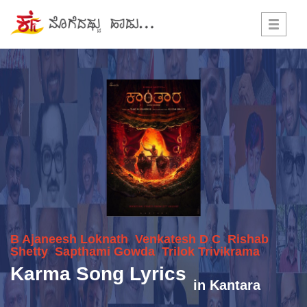
Toggle
navigati
B Ajaneesh Loknath
Venkatesh D C
Rishab
Shetty
Sapthami Gowda
Trilok Trivikrama
Karma Song Lyrics
in
Kantara