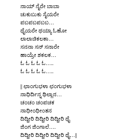
ನಾಯ್‌ ನೈರೇ ಬಾಬಾ
ಚುಕುಬುಕು ಸೈಯರೇ
ಪಬಪಬಪಬಬ…
ಥೈಯರೇ ಥಯ್ಯಾ ಓಹೋ
ಲಾಲಾಚಿಕಲಕಾ…
ಸನನಾ ಸನ್ ಸನಾರೇ
ಹಾಯ್ರೇ ಶಕಲಕ…
ಓ ಓ ಓ ಓ ಓ…..
ಓ ಓ ಓ ಓ ಓ…..
x
REGISTER
|| ಛಾಂಗುಭಳಾ ಛಂಗುಭಳಾ
ನಾಧಿರ್ದಿನ್ನ ಥಿಲ್ಲಾನ…
x
ಚಂಚಂ ಚಂಪಚಕ
ADD COMMENT
x
ನಾಧೀಂಧೀಂತನ
x
PROFILE
CHANGE
ದಿದ್ದೀರಿ ದಿದ್ದೀರಿ ದಿದ್ದೀರಿ ಥೈ
x
MANAGEMENT
ಜಿಂಗ ಜಿಂಗಾಲೆ….
FORGET
x
PASSWORD
LOGIN
ದಿದ್ದೀರಿ ದಿದ್ದೀರಿ ದಿದ್ದೀರಿ ಥೈ…||