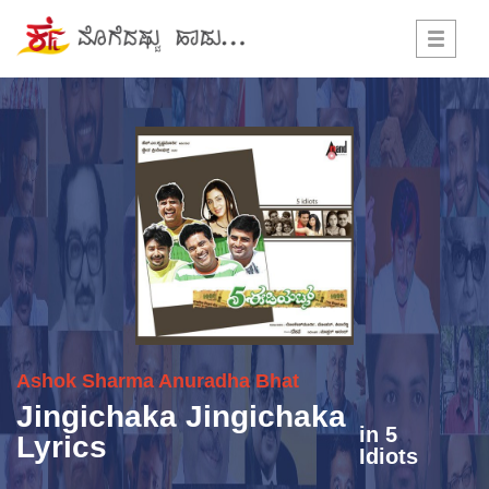
Toggle
navigati
Ashok Sharma
Anuradha Bhat
Jingichaka Jingichaka
in
5
Lyrics
Idiots